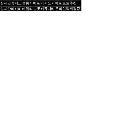
실시간카지노
슬롯사이트
카지노사이트
토토추천
실시간바카라
데일리
슬롯커뮤니티
온라인먹튀검증
먹튀검증
온라인먹튀
먹튀커뮤니티
메이저사이트
안전놀이터
샤오미
베로카지노
토토커뮤니티
예스카지노
카지노종류
카지노가입쿠폰
카지노뜻
카지노주소
슈카월드
먹튀사이트
먹튀검증사이트
인터넷바카라
카지노게임
전체 보기
최근 게시물