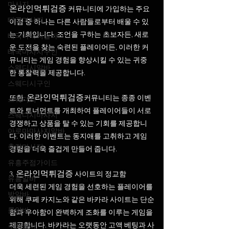
마사지
온라인먹튀검증
 커뮤니티에 가입하는 주요 
태국마사지
이점 중 하나는 다른 사람들로부터 배울 수 있
는 기회입니다. 조언을 구하는 초보자든, 새로
태국마사지알바
운 도전을 찾는 숙련된 플레이어든, 이러한 커
태국마사지구인
뮤니티는 게임 경험을 향상시킬 수 있는 귀중
스웨디시알바
한 통찰력을 제공합니다.
스웨디시구인
온라인먹튀검증
또한, 
커뮤니티는 종종 이벤
스웨디시
트와 토너먼트를 개최하여 플레이어들이 서로 
스웨디시마사지
경쟁하고 상품을 탈 수 있는 기회를 제공합니
아로마마사지알바
다. 이러한 이벤트는 동지애를 고취하고 게임 
출장마사지
경험을 더욱 즐겁게 만들어 줍니다.
유흥주점가이드
온라인먹튀검증
3. 
 사이트의 정교함
유흥알바
더욱 세련된 게임 경험을 선호하는 플레이어를 
밤알바
위해 쿠페 카지노와 같은 바카라 사이트는 단순
룸알바
함과 우아함이 완벽하게 조화를 이루는 게임을 
제공합니다. 바카라는 오랫동안 고액 베팅과 사
주점알바