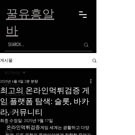
​꿀유흥알
바
게시물
All Posts
2025년 6월 8일
2분 분량
All Posts
최고의 온라인먹튀검증 게
스포츠토토
임 플랫폼 탐색: 슬롯, 바카
슬롯사이트
라, 커뮤니티
슬롯머신
최종 수정일:
2025년 9월 17일
슬롯
온라인먹튀검증
게임 세계는 광활하고 다양
슬롯