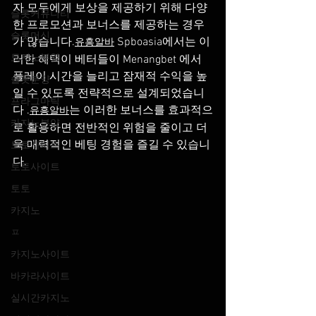
자 모두에게 보상을 제공하기 위해 다양
슬롯커뮤니티
한 프로모션과 보너스를 제공하는 경우
슬롯머신
가 많습니다.
 Spboasia에서는 이
유흥알바
토지노분양
러한 혜택이 베터들이 Menangbet 에서 
플레이 시간을 늘리고 잠재적 수익을 높
슬롯분양
일 수 있도록 전략적으로 설계되었습니
프라그마틱
다 .
는 이러한 보너스를 효과적으
유흥알바
카지노분양
로 활용하면 전반적인 위험을 줄이고 더
욱 매력적인 베팅 경험을 즐길 수 있습니
토토사이트
다.
토토사이트
토토
카지노
ㅍ
카지노사이트
바카라사이트
실시간카지노