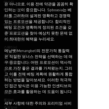
마사지
은 아니므로, 이용 전에 약관을 꼼꼼히 확
태국마사지
인하는 것이 중요합니다. Spboasia는 베
터를 고려하여 설계된 명확하고 경쟁력 
태국마사지알바
있는 프로모션을 제공합니다. 합리적인 
태국마사지구인
베팅 요건과 명확하게 정의된 조건을 갖
스웨디시알바
춘 프로모션을 찾아 예상치 못한 문제 없
이 최대한의 혜택을 누리세요.
스웨디시구인
스웨디시
메낭벳(Menangbet)의 전문가적 통찰력
스웨디시마사지
은 적절한 보너스 전략을 선택하는 데 매
우 중요합니다. 어떤 프로모션이 역사적
아로마마사지알바
으로 가장 좋은 결과를 가져왔는지, 그리
출장마사지
고 이를 전체 베팅 계획에 원활하게 통합
유흥주점가이드
하는 방법을 알아보세요. 이러한 적극적
유흥알바
인 접근 방식은 이용 가능한 인센티브의 
모든 효과를 활용하는 데 도움이 됩니다.
밤알바
룸알바
세부 사항에 대한 주의와 프리미엄 서비
주점알바