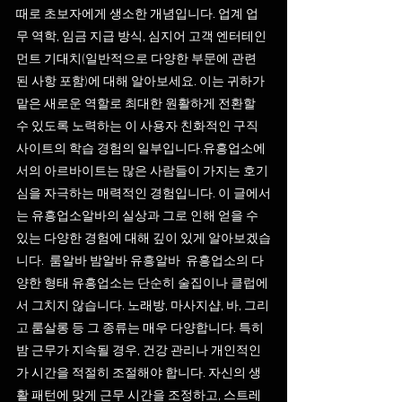
때로 초보자에게 생소한 개념입니다. 업계 업
무 역학, 임금 지급 방식, 심지어 고객 엔터테인
먼트 기대치(일반적으로 다양한 부문에 관련
된 사항 포함)에 대해 알아보세요. 이는 귀하가 
맡은 새로운 역할로 최대한 원활하게 전환할 
수 있도록 노력하는 이 사용자 친화적인 구직 
사이트의 학습 경험의 일부입니다.유흥업소에
서의 아르바이트는 많은 사람들이 가지는 호기
심을 자극하는 매력적인 경험입니다. 이 글에서
는 유흥업소알바의 실상과 그로 인해 얻을 수 
있는 다양한 경험에 대해 깊이 있게 알아보겠습
니다.  룸알바 밤알바 유흥알바  유흥업소의 다
양한 형태 유흥업소는 단순히 술집이나 클럽에
서 그치지 않습니다. 노래방, 마사지샵, 바, 그리
고 룸살롱 등 그 종류는 매우 다양합니다. 특히 
밤 근무가 지속될 경우, 건강 관리나 개인적인
가 시간을 적절히 조절해야 합니다. 자신의 생
활 패턴에 맞게 근무 시간을 조정하고, 스트레