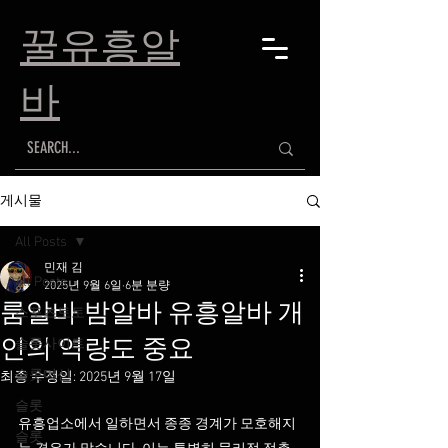
​꿀유흥알
바
게시물
All Posts
민재 김
All Posts
2025년 9월 6일
6분 분량
룸알바 밤알바 유흥알바 개
스포츠토토
인의 역량도 중요
슬롯사이트
슬롯머신
최종 수정일:
2025년 9월 17일
슬롯
유흥업소에서 일하면서 종종 경계가 모호해지
슬롯