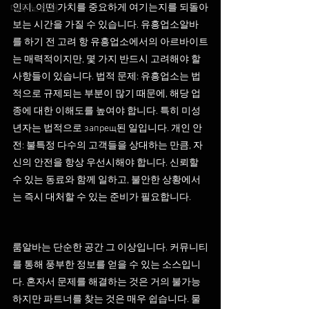
인지, 어떤 가치를 중요하게 여기는지를 되돌아
대두노린재
보는 시간을 가질 수 있습니다. 유흥업소알바
를 하기 전 고려 항 유흥업소에서의 아르바이트
는 매력적이지만, 몇 가지 반드시 고려해야 할 
사항들이 있습니다. 법적 문제: 유흥업소는 법
적으로 규제되는 부분이 많기 때문에, 해당 업
종에 대한 이해도를 높여야 합니다. 특히 미성
년자는 법적으로 запрещ된 일입니다. 개인 안
전: 불특정 다수의 고객들을 상대하는 만큼, 자
신의 안전을 항상 우선시해야 합니다. 신뢰할 
수 있는 동료와 함께 일하고, 불안한 상황에서
는 즉시 대처할 수 있는 준비가 필요합니다. 
룸알바는 단순한 공간 그 이상입니다. 커뮤니티
를 통해 풍부한 정보를 얻을 수 있는 소스입니
다. 혼자서 문제를 해결하는 것은 거의 불가능
하지만 파트너를 찾는 것은 매우 쉽습니다. 물