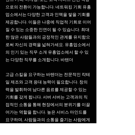
으로의 전환이 가능합니다. 네트워킹 기회 유흥
업소에서는 다양한 고객과 인맥을 쌓을 기회를 
제공합니다. 이들은 나중에 직업적 기회로 이어
질 수 있는 소중한 인연이 될 수 있습니다. 최대
한 많은 사람들과의 긍정적인 관계를 유지함으
로써 자신의 경력을 넓혀가세요. 유흥업소에서
의 인기 있는 직무 소개 유흥업소에서 할 수 있
는 다양한 직무를 소개합니다. 바텐더
고급 스킬을 요구하는 바텐더는 전문적인 칵테
일 제조와 고객 응대 능력이 필요합니다. 창의
력을 발휘하여 남다른 음료를 제공할 수 있는 
기회를 갖게 됩니다. 서버 서버는 고객과의 직
접적인 소통을 통해 현장에서의 분위기를 이끌
어가는 역할을 합니다. 높은 서비스 마인드를 
요구하며, 사람들과의 소통을 즐기는 사람에게 
적합합니다.
 DJ 및 엔터테이너 음악과 무대를 