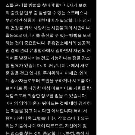
스를 관리할 방법을 찾아야 합니다.자기 보호
의 중요성 업무 중 발생할 수 있는 스트레스나 
부정적인 상황에 대한 대비가 필요합니다. 정서
적 건강을 위해 사랑하는 사람들과의 시간이나 
활동으로 에너지를 충전할 수 있는 방법을 모색
하는 것이 중요합니다. 유흥업소에서의 성공적
인 경력 관리 유흥업소에서 일하면서 자신의 커
리어를 발전시키는 것도 가능하다는 점을 강조
할 필요가 있습니다.  이 커뮤니티 내에서 새로
운 길을 걷고 있다면 두려워하지 마세요. 연예
계 종사자들로부터 조언을 구하거나 셔츠룸 아
르바이트 등 다양한 여성 아르바이트 기회를 탐
색함으로써 귀중한 정보를 얻을 수 있습니다. 
미지의 영역에 혼자 뛰어드는 것에 대해 경계하
는 마음을 갖고 계시다면 이해합니다(특히 처
음이라면 더욱 그렇습니다).  각 업소마다 요구
되는 기술이나 매력이 다르므로, 자신에게 맞
는 업소를 찾는 것이 중요합니다. 특히, 특정 지