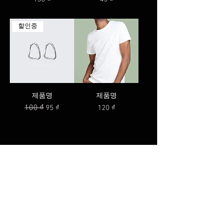
할인중
제품명
제품명
일반가
100 ₫
할인가
가격
95 ₫
120 ₫
FAQ
Groups
Shipping & Returns