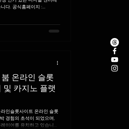
가장 인기 있는 디지털 엔터테
니다. 공식홈페이지 :
ino.com/ 기술의 급속한 발전과...
 붐 온라인 슬롯
 및 카지노 플랫
온라인슬롯사이트 온라인 슬롯
플레이어를 유치하고 있습니다.