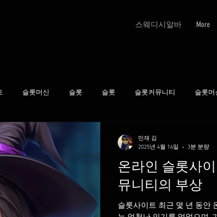
스웨디시알바
More
트
슬롯머신
슬롯
슬롯
슬롯커뮤니티
슬롯머
지노분양
토토사이트
토토사이트
토토
카지노
민재 김
2025년 4월 14일
3분 분량
온라인 슬롯사이
실시간바카라
온라인카지노
파워볼
파워볼사이트
뮤니티의 부상
슬롯사이트 최근 몇 년 동안 온라인 
알바사이트
업소알바
업소알바