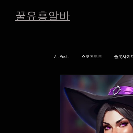
​꿀유흥알바
All Posts
스포츠토토
슬롯사이
슬롯분양
프라그마틱
카
바카라사이트
실시간카지노
유흥알바
유흥알바
유흥