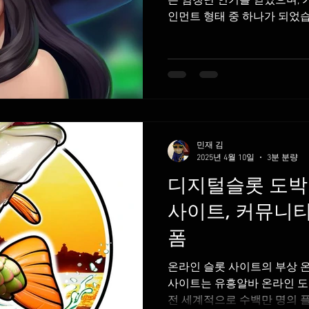
는 엄청난 인기를 얻었으며, 
인먼트 형태 중 하나가 되었습
https://www.biggooldcas
민재 김
2025년 4월 10일
3분 분량
디지털슬롯 도박
사이트, 커뮤니티
폼
온라인 슬롯 사이트의 부상 
사이트는 유흥알바 온라인 도박 경험의 초석이 되었으며,
전 세계적으로 수백만 명의 