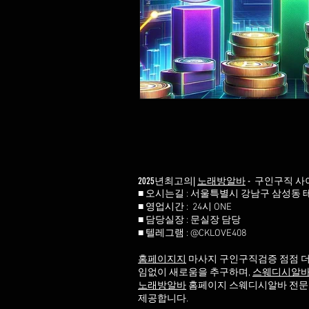
2025년최고의|
노래방알바
- 구인구직 사
■ 오시는길 : 서울특별시 강남구 삼성동 테
■ 영업시간 : 24시 ONE
​■ 담당실장 : 문실장 담당
■ 텔레그램 : @CKLOVE408
홈페이지지
마사지 구인구직검증 점점 
임없이 새로움을 추구하며,
스웨디시알
노래방알바
홈페이지 스웨디시알바 전문
제공합니다.