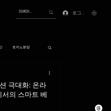
로그인
신
토지노분양
ㅍ
카지노사이트
션 극대화: 온라
슬롯
온라인베팅
et에서의 스마트 베