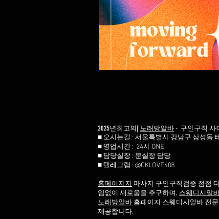
2025년최고의|
노래방알바
- 구인구직 사
■ 오시는길 : 서울특별시 강남구 삼성동 테
■ 영업시간 : 24시 ONE
​■ 담당실장 : 문실장 담당
■ 텔레그램 : @CKLOVE408
홈페이지지
마사지 구인구직검증 점점 
임없이 새로움을 추구하며,
스웨디시알
노래방알바
홈페이지 스웨디시알바 전문
제공합니다.