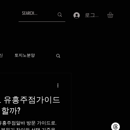
로그인
신
토지노분양
ㅍ
카지노사이트
보 유흥주점가이드
슬롯
온라인베팅
 할까?
바 방문 가이드로,