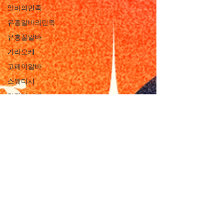
알바의민족
유흥알바의민족
유흥꿀알바
가라오케
고페이알바
스웨디시
건전마사지
건마
마사지
룸마사지
마사지알바
마시지궁니
마사지구인
마사지
태국마사지