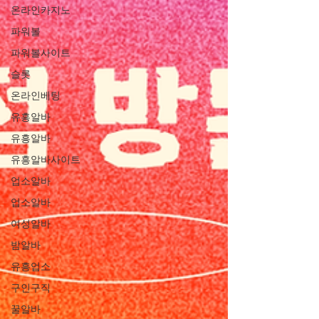
온라인카지노
파워볼
파워볼사이트
슬롯
온라인베팅
유흥알바
유흥알바
유흥알바사이트
업소알바
업소알바
여성알바
밤알바
유흥업소
구인구직
꿀알바