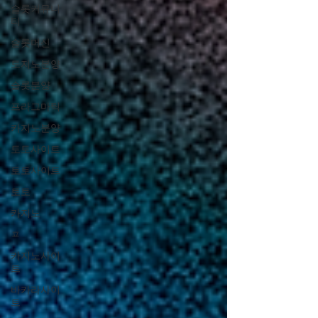
슬롯커뮤니
티
슬롯머신
토지노분양
슬롯분양
프라그마틱
카지노분양
토토사이트
토토사이트
토토
카지노
ㅍ
카지노사이
트
바카라사이
트