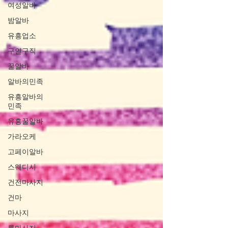
여성알바
밤알바
유흥업소
구인구직
꿀알바
알바의민족
유흥알바의
민족
유흥꿀알바
가라오케
고페이알바
스웨디시
건전마사지
건마
마사지