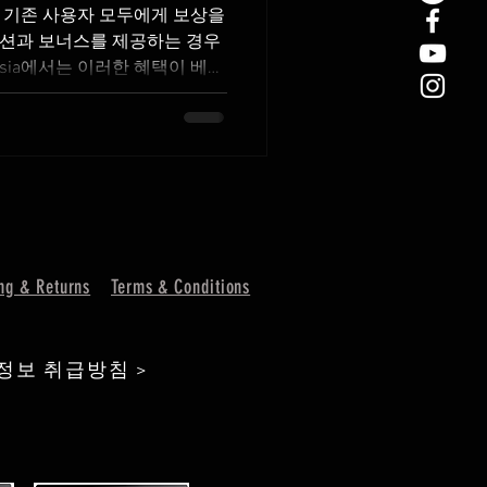
 기존 사용자 모두에게 보상을
션과 보너스를 제공하는 경우
레이 시간을 늘리고 잠재적 수익을
ng & Returns
Terms & Conditions
인정보 취급방침 >