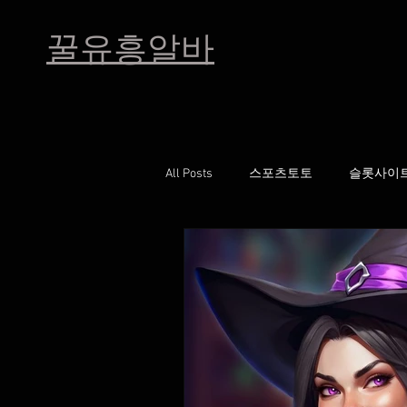
​꿀유흥알바
All Posts
스포츠토토
슬롯사이
슬롯분양
프라그마틱
카
바카라사이트
실시간카지노
유흥알바
유흥알바
유흥