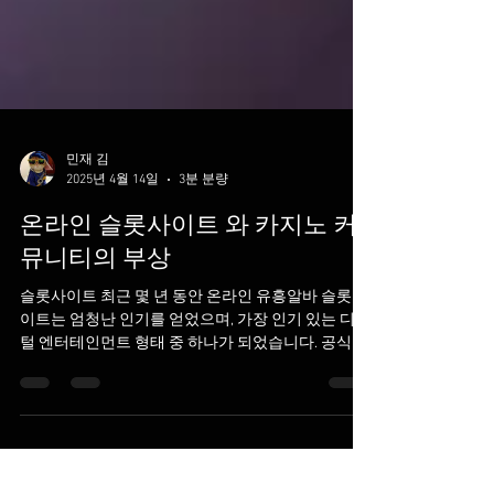
민재 김
2025년 4월 14일
3분 분량
온라인 슬롯사이트 와 카지노 커
뮤니티의 부상
슬롯사이트 최근 몇 년 동안 온라인 유흥알바 슬롯 사
이트는 엄청난 인기를 얻었으며, 가장 인기 있는 디지
털 엔터테인먼트 형태 중 하나가 되었습니다. 공식홈
페이지 : https://www.biggooldcasino.com/ 기술의 급
속한 발전과...