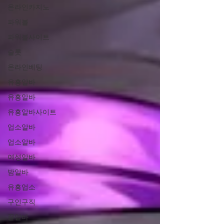
온라인카지노
파워볼
파워볼사이트
슬롯
온라인베팅
유흥알바
유흥알바
유흥알바사이트
업소알바
업소알바
여성알바
밤알바
유흥업소
구인구직
꿀알바