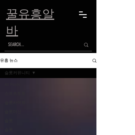
​꿀유흥알
바
유흥 뉴스
슬롯커뮤니티
All Posts
스포츠토토
슬롯사이트
슬롯머신
슬롯
슬롯