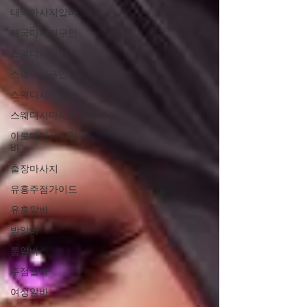
태국마사지알바
태국마사지구인
스웨디시알바
스웨디시구인
스웨디시
스웨디시마사지
아로마마사지알
바
출장마사지
유흥주점가이드
유흥알바
밤알바
룸알바
주점알바
여성알바