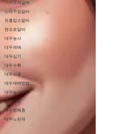
가라오케알바
노래주점알바
유흥업소알바
텐프로알바
대두농사
대두재배
대두심기
대두수확
대두파종
대두재배방법
대두농사수익
대두비료
대두병해충
대두노린재