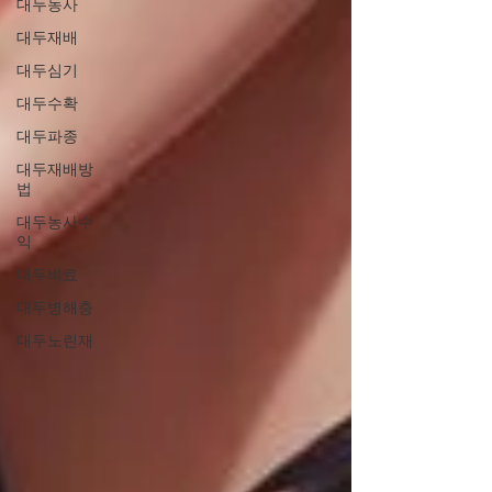
대두농사
대두재배
대두심기
대두수확
대두파종
대두재배방
법
대두농사수
익
대두비료
대두병해충
대두노린재