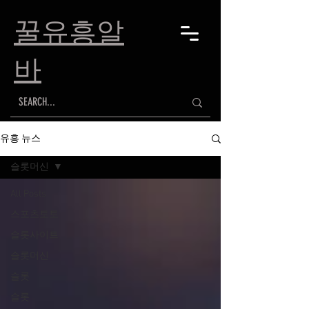
​꿀유흥알
바
유흥 뉴스
슬롯머신
All Posts
스포츠토토
슬롯사이트
슬롯머신
슬롯
슬롯