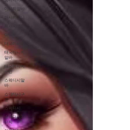
룸마사지
마사지알바
마시지궁니
마사지구인
마사지
태국마사지
태국마사지
알바
태국마사지
구인
스웨디시알
바
스웨디시구
인
스웨디시
스웨디시마
사지