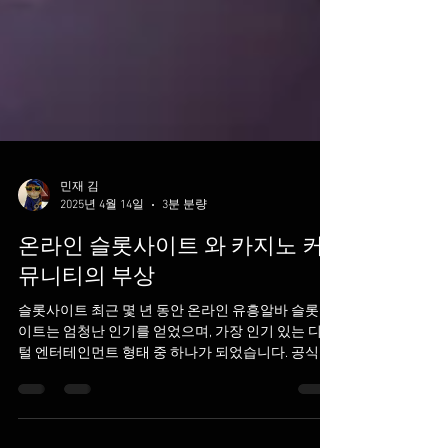
민재 김
2025년 4월 14일
3분 분량
온라인 슬롯사이트 와 카지노 커
뮤니티의 부상
슬롯사이트 최근 몇 년 동안 온라인 유흥알바 슬롯 사
이트는 엄청난 인기를 얻었으며, 가장 인기 있는 디지
털 엔터테인먼트 형태 중 하나가 되었습니다. 공식홈
페이지 : https://www.biggooldcasino.com/ 기술의 급