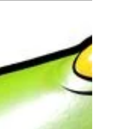
속한 발전과...