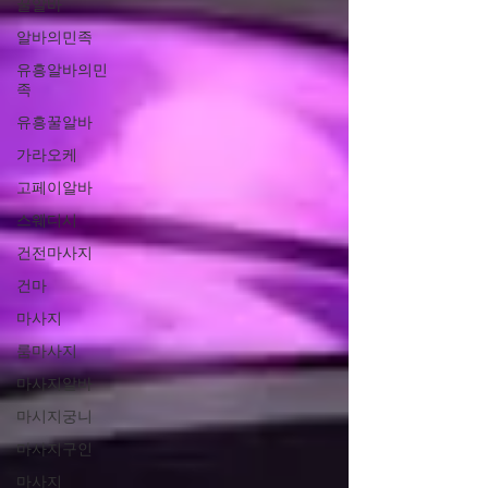
꿀알바
알바의민족
유흥알바의민
족
유흥꿀알바
가라오케
고페이알바
스웨디시
건전마사지
건마
마사지
룸마사지
마사지알바
마시지궁니
마사지구인
마사지