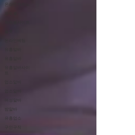
온라인카지노
파워볼
파워볼사이트
슬롯
온라인베팅
유흥알바
유흥알바
유흥알바사이
트
업소알바
업소알바
여성알바
밤알바
유흥업소
구인구직