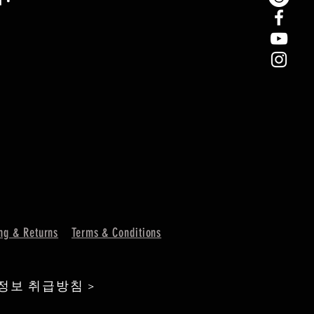
ng & Returns
Terms & Conditions
인정보 취급방침 >