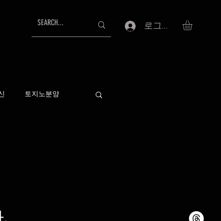
로그인
신
토지노분양
ㅍ
카지노사이트
슬롯
온라인베팅
.