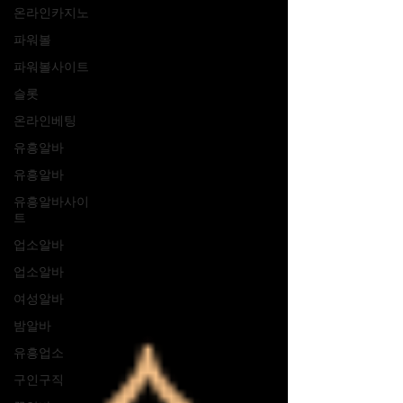
온라인카지노
파워볼
파워볼사이트
슬롯
온라인베팅
유흥알바
유흥알바
유흥알바사이
트
업소알바
업소알바
여성알바
밤알바
유흥업소
구인구직