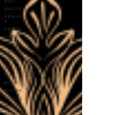
꿀알바
알바의민족
유흥알바의민
족
유흥꿀알바
가라오케
고페이알바
스웨디시
건전마사지
건마
마사지
룸마사지
마사지알바
마시지궁니
마사지구인
마사지