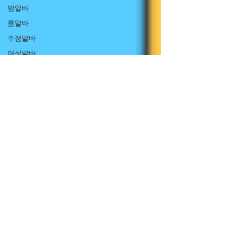
밤알바
룸알바
주점알바
여성알바
가라오케
알바
노래주점
알바
유흥업소
알바
텐프로알
바
대두농사
대두재배
대두심기
대두수확