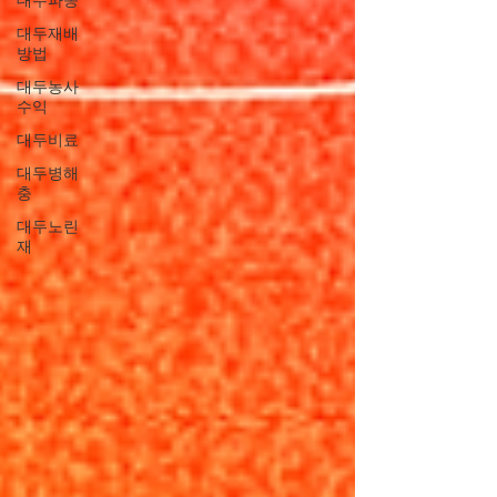
대두파종
대두재배
방법
대두농사
수익
대두비료
대두병해
충
대두노린
재