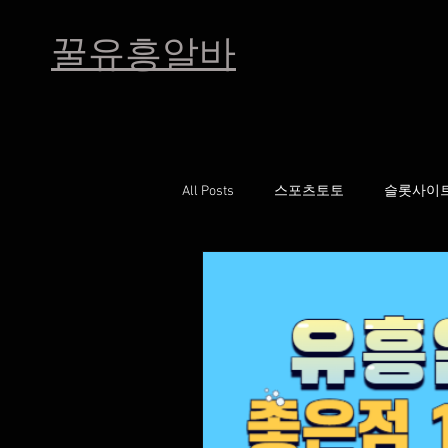
​꿀유흥알바
All Posts
스포츠토토
슬롯사이
슬롯분양
프라그마틱
카
바카라사이트
실시간카지노
유흥알바
유흥알바
유흥