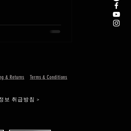
부 마사지)를 하면 기혈의 순
ng & Returns
Terms & Conditions
인정보 취급방침 >