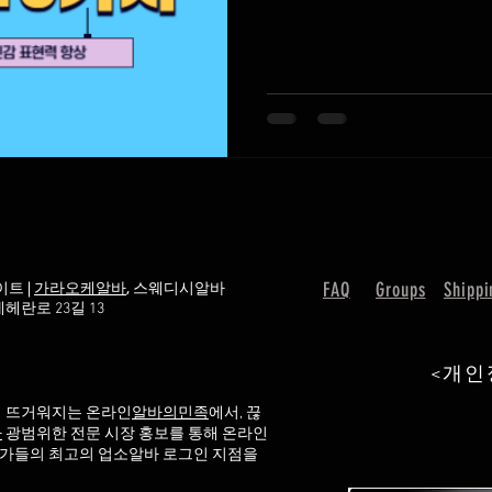
디시 한방에서는 배 마사지(복
환을...
FAQ
Groups
Shippi
이트 |
가라오케알바
, 스웨디시알바
헤란로 23길 13
​ <개
더 뜨거워지는 온라인
알바의민족
에서, 끊
바
광범위한 전문 시장 홍보를 통해 온라인
가들의 최고의 업소알바 로그인 지점을