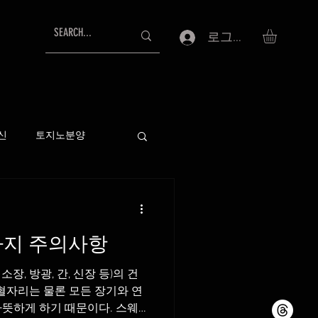
로그인
신
토지노분양
ㅍ
카지노사이트
사지 주의사항
슬롯
온라인베팅
 소장, 방광, 간, 신장 등)의 건
 혈자리는 물론 모든 장기와 연
따뜻하게 하기 때문이다. 스웨